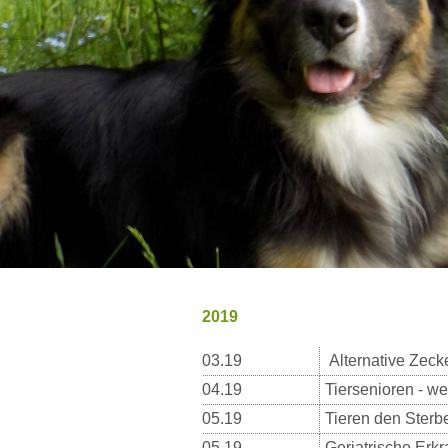
2019
03.19
Alternative Zec
04.19
Tiersenioren - w
05.19
Tieren den Sterb
05.19
Geriatrische Er