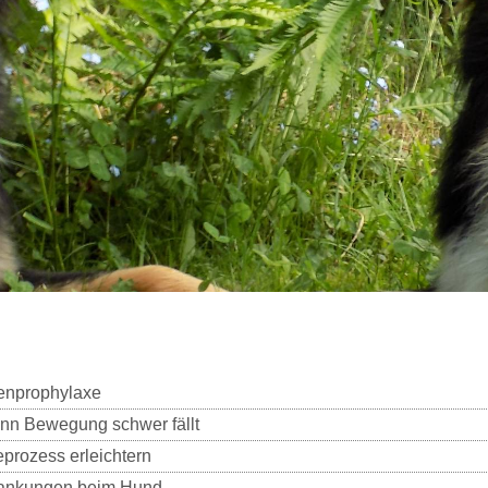
kenprophylaxe
enn Bewegung schwer fällt
eprozess erleichtern
krankungen beim Hund